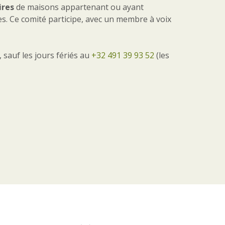
ires
de maisons appartenant ou ayant
res. Ce comité participe, avec un membre à voix
 sauf les jours fériés au
+32 491 39 93 52
(les
A Chacun Son Logis ©
2026
Mentions Légales